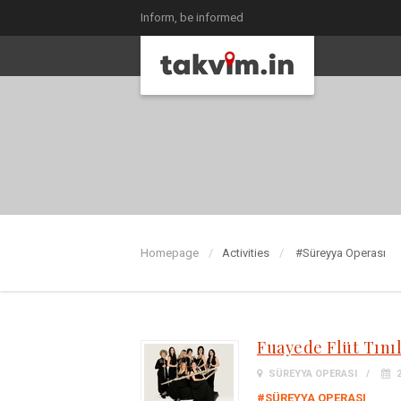
Inform, be informed
Homepage
Activities
#Süreyya Operası
Fuayede Flüt Tınıl
SÜREYYA OPERASI
2
#SÜREYYA OPERASI