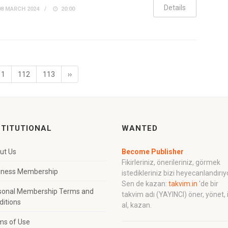
Details
8 MARCH 2024
20:00
11
112
113
››
STITUTIONAL
WANTED
ut Us
Become Publisher
Fikirleriniz, önerileriniz, görmek
iness Membership
istedikleriniz bizi heyecanlandırıy
Sen de kazan:
takvim.in
'de bir
sonal Membership Terms and
takvim adı (YAYINCI) öner, yönet, 
ditions
al, kazan.
ms of Use