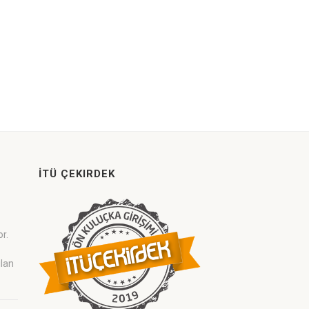
İTÜ ÇEKIRDEK
or.
ilan