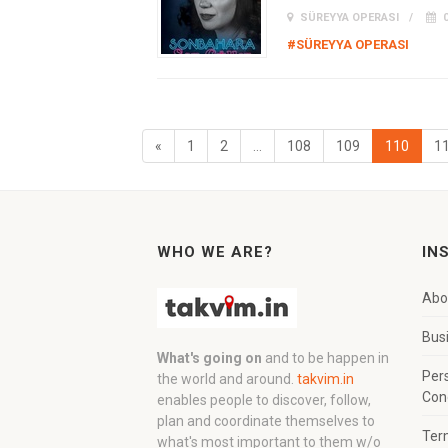
SÜREYYA OPERASI
0
#SÜREYYA OPERASI
«
1
2
...
108
109
110
1
WHO WE ARE?
IN
Abo
Bus
What's going on
and to be happen in
Per
the world and around.
takvim.in
Con
enables people to discover, follow,
plan and coordinate themselves to
Ter
what's most important to them w/o