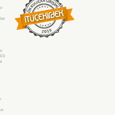
or.
ilan
or.
NCI)
ra
m
uz.