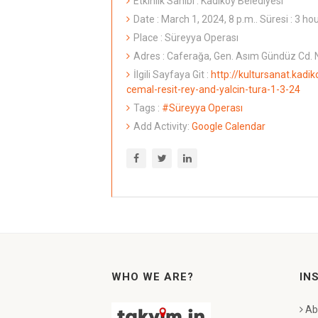
Etkinlik Sahibi : Kadıköy Belediyesi
Date : March 1, 2024, 8 p.m.. Süresi : 3 ho
Place : Süreyya Operası
Adres : Caferağa, Gen. Asım Gündüz Cd. N
İlgili Sayfaya Git :
http://kultursanat.kadik
cemal-resit-rey-and-yalcin-tura-1-3-24
Tags :
#Süreyya Operası
Add Activity:
Google Calendar
WHO WE ARE?
IN
Ab