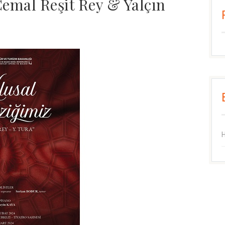
emal Reşit Rey & Yalçın
H