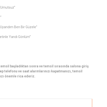
mutsuz”
”
andım Ben Bir Güzele”
 Yandı Gönlüm”
emsil başladıktan sonra ve temsil sırasında salona giriş
 telefonu ve saat alarmlarınızı kapatmanızı, temsil
zı önemle rica ederiz.