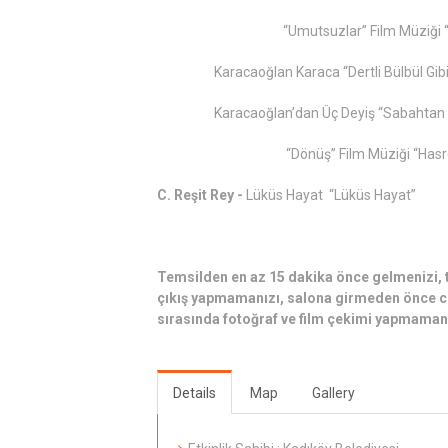
“Umutsuzlar” Film Müziği “U
Karacaoğlan Karaca “Dertli Bülbül Gibi
Karacaoğlan’dan Üç Deyiş “Sabahtan Uy
“Dönüş” Film Müziği “Hasretinle
C. Reşit Rey -
Lüküs Hayat “Lüküs Hayat”
Temsilden en az 15 dakika önce gelmenizi, t
çıkış yapmamanızı, salona girmeden önce cep
sırasında fotoğraf ve film çekimi yapmamanı
Details
Map
Gallery