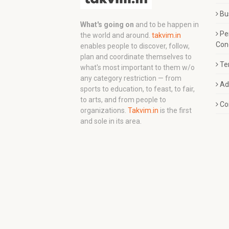
Bu
What's going on
and to be happen in
Pe
the world and around.
takvim.in
Con
enables people to discover, follow,
plan and coordinate themselves to
Te
what's most important to them w/o
any category restriction — from
Ad
sports to education, to feast, to fair,
to arts, and from people to
Co
organizations.
Takvim.in
is the first
and sole in its area.