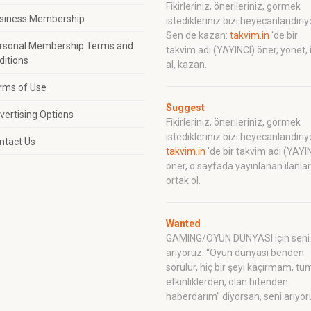
Fikirleriniz, önerileriniz, görmek
siness Membership
istedikleriniz bizi heyecanlandırıy
Sen de kazan:
takvim.in
'de bir
rsonal Membership Terms and
takvim adı (YAYINCI) öner, yönet, 
ditions
al, kazan.
rms of Use
Suggest
vertising Options
Fikirleriniz, önerileriniz, görmek
istedikleriniz bizi heyecanlandırıy
ntact Us
takvim.in
'de bir takvim adı (YAYI
öner, o sayfada yayınlanan ilanla
ortak ol.
Wanted
GAMING/OYUN DÜNYASI için seni
arıyoruz. “Oyun dünyası benden
sorulur, hiç bir şeyi kaçırmam, tü
etkinliklerden, olan bitenden
haberdarım” diyorsan, seni arıyor