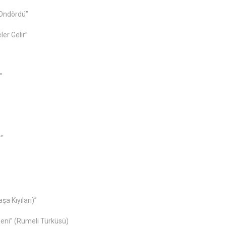
 Ondördü”
elir”
”
”
yıları)”
Rumeli Türküsü)