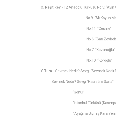
C. Reşit Rey -
12 Anadolu Türküsü No.5: “Ayın
No.9: “Ak Koyun Meler G
No.11: “Çeşme”
No.6: “Sarı Zeybek
No.7: “Kozanoğlu”
No.10: “Köroğlu”
Y. Tura -
Sevmek Nedir? Sevgi “Sevmek Nedir?
Sevmek Nedir? Sevgi “Hasretim Sana”
“Gönül”
“İstanbul Türküsü (Kasımpaşa Kı
“Ayağına Giymiş Kara Yemeni” (