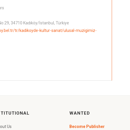
urs
o:29, 34710 Kadıköy/İstanbul, Türkiye
oy.bel.tr/tr/kadikoyde-kultur-sanat/ulusal-muzigimiz-
STITUTIONAL
WANTED
out Us
Become Publisher