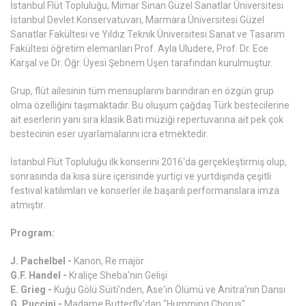
İstanbul Flüt Topluluğu, Mimar Sinan Güzel Sanatlar Üniversitesi
İstanbul Devlet Konservatuvarı, Marmara Üniversitesi Güzel
Sanatlar Fakültesi ve Yıldız Teknik Üniversitesi Sanat ve Tasarım
Fakültesi öğretim elemanları Prof. Ayla Uludere, Prof. Dr. Ece
Karşal ve Dr. Öğr. Üyesi Şebnem Uşen tarafından kurulmuştur.
Grup, flüt ailesinin tüm mensuplarını barındıran en özgün grup
olma özelliğini taşımaktadır. Bu oluşum çağdaş Türk bestecilerine
ait eserlerin yanı sıra klasik Batı müziği repertuvarına ait pek çok
bestecinin eser uyarlamalarını icra etmektedir.
İstanbul Flüt Topluluğu ilk konserini 2016'da gerçekleştirmiş olup,
sonrasında da kısa süre içerisinde yurtiçi ve yurtdışında çeşitli
festival katılımları ve konserler ile başarılı performanslara imza
atmıştır.
Program:
J. Pachelbel -
Kanon, Re majör
G.F. Handel -
Kraliçe Sheba'nın Gelişi
E. Grieg -
Kuğu Gölü Süiti'nden, Ase'in Ölümü ve Anitra’nın Dansı
G. Puccini -
Madame Butterfly'dan "Humming Chorus"