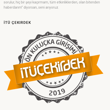
sorulur, hiç bir şeyi kaçırmam, tüm etkinliklerden, olan bitenden
haberdarım” diyorsan, seni arıyoruz.
İTÜ ÇEKIRDEK