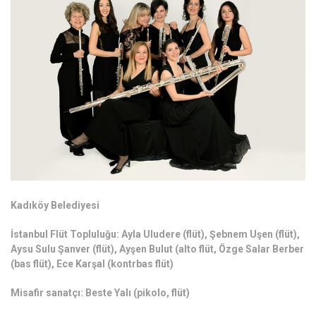
Kadıköy Belediyesi
İstanbul Flüt Topluluğu: Ayla Uludere (flüt), Şebnem Uşen (flüt),
Aysu Sulu Şanver (flüt), Ayşen Bulut (alto flüt, Özge Salar Berber
(bas flüt), Ece Karşal (kontrbas flüt)
Misafir sanatçı: Beste Yalı (pikolo, flüt)