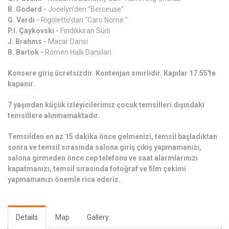
B. Godard -
Jocelyn'den "Berceuse"
G. Verdi -
Rigoletto'dan "Caro Nome "
P.I. Çaykovski -
Fındıkkıran Süiti
J. Brahms -
Macar Dansı
B. Bartok -
Romen Halk Dansları
Konsere giriş ücretsizdir. Kontenjan sınırlıdır. Kapılar 17.55'te
kapanır.
7 yaşından küçük izleyicilerimiz çocuk temsilleri dışındaki
temsillere alınmamaktadır.
Temsilden en az 15 dakika önce gelmenizi, temsil başladıktan
sonra ve temsil sırasında salona giriş çıkış yapmamanızı,
salona girmeden önce cep telefonu ve saat alarmlarınızı
kapatmanızı, temsil sırasında fotoğraf ve film çekimi
yapmamanızı önemle rica ederiz.
Details
Map
Gallery