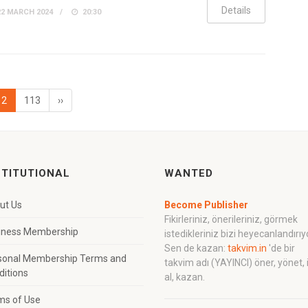
Details
2 MARCH 2024
20:30
12
113
››
STITUTIONAL
WANTED
ut Us
Become Publisher
Fikirleriniz, önerileriniz, görmek
iness Membership
istedikleriniz bizi heyecanlandırıy
Sen de kazan:
takvim.in
'de bir
sonal Membership Terms and
takvim adı (YAYINCI) öner, yönet, 
ditions
al, kazan.
ms of Use