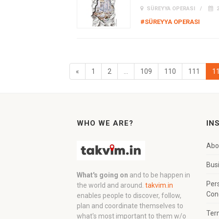
SÜREYYA OPERASI
2
#SÜREYYA OPERASI
«
1
2
...
109
110
111
1
WHO WE ARE?
IN
Abo
Bus
What's going on
and to be happen in
Per
the world and around.
takvim.in
Con
enables people to discover, follow,
plan and coordinate themselves to
Ter
what's most important to them w/o