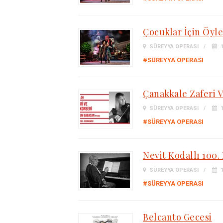
Çocuklar İçin Öyle
SÜREYYA OPERASI
1
#SÜREYYA OPERASI
Çanakkale Zaferi 
SÜREYYA OPERASI
1
#SÜREYYA OPERASI
Nevit Kodallı 100.
SÜREYYA OPERASI
1
#SÜREYYA OPERASI
Belcanto Gecesi