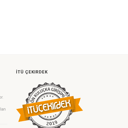
İTÜ ÇEKIRDEK
or.
ilan