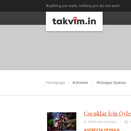
Anything you want, nothing you do not want
Homepage
Activities
#Süreyya Operası
Çocuklar İçin Öyle
SÜREYYA OPERASI
1
#SÜREYYA OPERASI