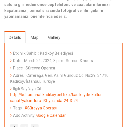
salona girmeden önce cep telefonu ve saat alarmlarınızı
kapatmanızı, temsil sırasında fotoğraf ve film çekimi
yapmamanızı önemle rica ederiz.
Details
Map
Gallery
Etkinlik Sahibi : Kadıköy Belediyesi
Date : March 24, 2024, 8 p.m.. Süresi : 3 hours
Place : Süreyya Operası
Adres : Caferağa, Gen. Asım Gündüz Cd. No:29, 34710
Kadıköy/İstanbul, Türkiye
İlgili Sayfaya Git :
http://kultursanat.kadikoy.bel.tr/tr/kadikoyde-kultur-
sanat/yalcin-tura-90-yasinda-24-3-24
Tags :
#Süreyya Operası
Add Activity:
Google Calendar