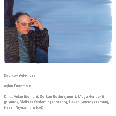
Kadıköy Belediyesi
Aşkın Ensemble
Cihat Aşkın (keman), Serkan Bodur (tenor), Müge Hendekli
(piyano), Melissa Özdemir (soprano), Hakan Şensoy (keman),
Hasan Niyazi Tura (şef)