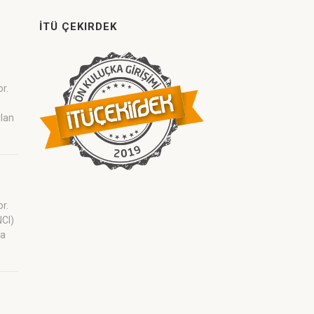
İTÜ ÇEKIRDEK
or.
ilan
or.
NCI)
ra