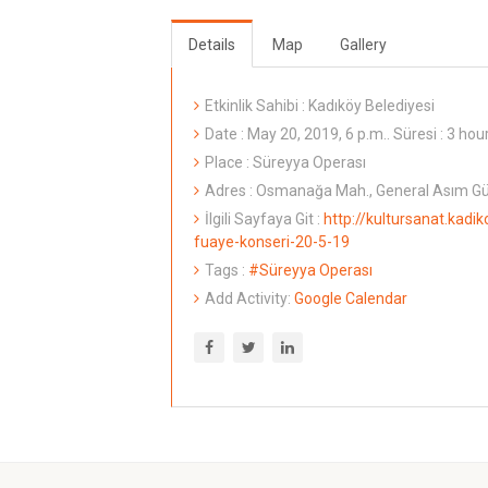
Details
Map
Gallery
Etkinlik Sahibi : Kadıköy Belediyesi
Date : May 20, 2019, 6 p.m.. Süresi : 3 hou
Place : Süreyya Operası
Adres : Osmanağa Mah., General Asım Gün
İlgili Sayfaya Git :
http://kultursanat.kadik
fuaye-konseri-20-5-19
Tags :
#Süreyya Operası
Add Activity:
Google Calendar