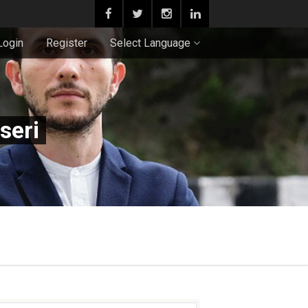
Login
Register
Select Language
seri