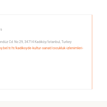
rs
düz Cd. No:29, 34714 Kadıköy/İstanbul, Turkey
oy.bel.tr/tr/kadikoyde-kultur-sanat/cocukluk-izlenimleri-