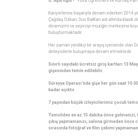
U. Aşuroğlu -
"Yuva Öğretmeni ve Kumaş Pant
Kariyerlerine başarıyla devam ederken 2014 yılı
Çağdaş Özkan, Duo BalKan adı altında klasik duo
dinamizmi ve seyirciyi müziğin merkezine koyar
buluşturmaktadır.
Her zaman yenilikçi bir arayış içerisinde olan D
dinleyicilerle buluşmaya devam etmektedir.
Sınırlı sayıdaki ücretsiz giriş kartları 13 M
gişesinden
temin edilebilir.
Süreyya Operası’nda gişe her gün saat 10.00
kadar açıktır.
7 yaşından küçük izleyicilerimiz çocuk temsi
Temsilden en az 15 dakika önce gelmenizi, t
çıkış yapmamanızı, salona girmeden önce cep
sırasında fotoğraf ve film çekimi yapmamanı