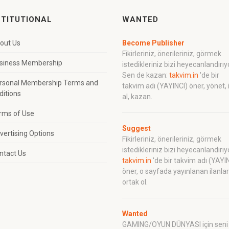
STITUTIONAL
WANTED
out Us
Become Publisher
Fikirleriniz, önerileriniz, görmek
siness Membership
istedikleriniz bizi heyecanlandırıy
Sen de kazan:
takvim.in
'de bir
rsonal Membership Terms and
takvim adı (YAYINCI) öner, yönet, 
ditions
al, kazan.
rms of Use
Suggest
vertising Options
Fikirleriniz, önerileriniz, görmek
istedikleriniz bizi heyecanlandırıy
ntact Us
takvim.in
'de bir takvim adı (YAYI
öner, o sayfada yayınlanan ilanla
ortak ol.
Wanted
GAMING/OYUN DÜNYASI için seni