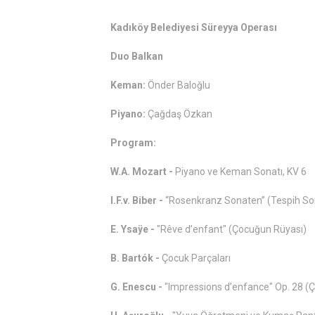
Kadıköy Belediyesi Süreyya Operası
Duo Balkan
Keman:
Önder Baloğlu
Piyano:
Çağdaş Özkan
Program:
W.A. Mozart -
Piyano ve Keman Sonatı, KV 6
I.F.v. Biber -
“Rosenkranz Sonaten” (Tespih Sona
E. Ysaÿe -
"Rêve d’enfant" (Çocuğun Rüyası)
B. Bartók -
Çocuk Parçaları
G. Enescu -
"Impressions d’enfance" Op. 28 (Ç