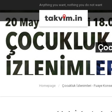
Anything you want, nothing you do not want
Çoc
Homepage
Çocukluk İzlenimleri - Fuaye Konse