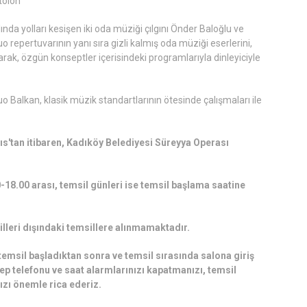
olon"
nda yolları kesişen iki oda müziği çılgını Önder Baloğlu ve
 repertuvarının yanı sıra gizli kalmış oda müziği eserlerini,
ak, özgün konseptler içerisindeki programlarıyla dinleyiciyle
uo Balkan, klasik müzik standartlarının ötesinde çalışmaları ile
ayıs'tan itibaren, Kadıköy Belediyesi Süreyya Operası
-18.00 arası, temsil günleri ise temsil başlama saatine
lleri dışındaki temsillere alınmamaktadır.
emsil başladıktan sonra ve temsil sırasında salona giriş
 telefonu ve saat alarmlarınızı kapatmanızı, temsil
zı önemle rica ederiz.