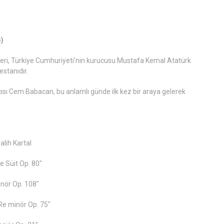
o)
feri, Türkiye Cumhuriyeti'nin kurucusu Mustafa Kemal Atatürk
estanıdır.
çısı Cem Babacan, bu anlamlı günde ilk kez bir araya gelerek
lih Kartal
e Süit Op. 80"
nör Op. 108"
Re minör Op. 75"