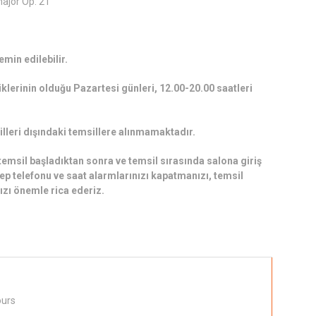
majör Op. 21"
min edilebilir.
klerinin olduğu Pazartesi günleri, 12.00-20.00 saatleri
lleri dışındaki temsillere alınmamaktadır.
emsil başladıktan sonra ve temsil sırasında salona giriş
 telefonu ve saat alarmlarınızı kapatmanızı, temsil
zı önemle rica ederiz.
ours