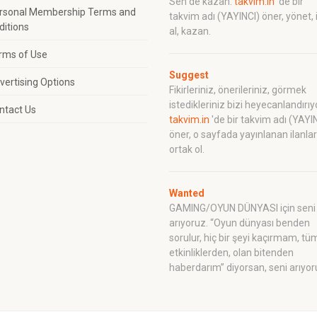
Sen de kazan:
takvim.in
'de bir
rsonal Membership Terms and
takvim adı (YAYINCI) öner, yönet, 
ditions
al, kazan.
rms of Use
Suggest
vertising Options
Fikirleriniz, önerileriniz, görmek
istedikleriniz bizi heyecanlandırıy
ntact Us
takvim.in
'de bir takvim adı (YAYI
öner, o sayfada yayınlanan ilanla
ortak ol.
Wanted
GAMING/OYUN DÜNYASI için seni
arıyoruz. “Oyun dünyası benden
sorulur, hiç bir şeyi kaçırmam, tü
etkinliklerden, olan bitenden
haberdarım” diyorsan, seni arıyor