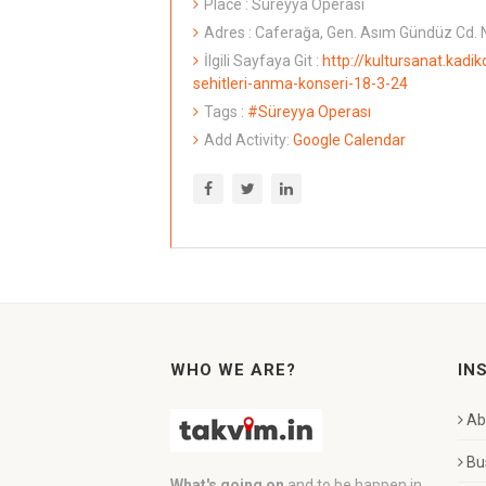
Place : Süreyya Operası
Adres : Caferağa, Gen. Asım Gündüz Cd. N
İlgili Sayfaya Git :
http://kultursanat.kadik
sehitleri-anma-konseri-18-3-24
Tags :
#Süreyya Operası
Add Activity:
Google Calendar
WHO WE ARE?
IN
Ab
Bu
What's going on
and to be happen in