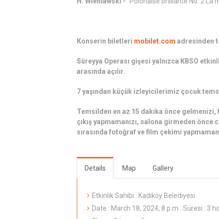
H. Wieniawski -
"Polonaise brilliante No. 2 La 
Konserin biletleri
mobilet.com
adresinden te
Süreyya Operası gişesi yalnızca KBSO etkinli
arasında açılır.
7 yaşından küçük izleyicilerimiz çocuk temsi
Temsilden en az 15 dakika önce gelmenizi, t
çıkış yapmamanızı, salona girmeden önce cep
sırasında fotoğraf ve film çekimi yapmamanı
Details
Map
Gallery
Etkinlik Sahibi : Kadıköy Belediyesi
Date : March 18, 2024, 8 p.m.. Süresi : 3 h