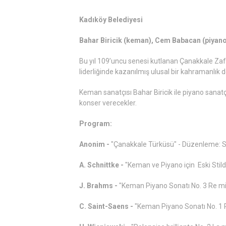
Kadıköy Belediyesi
Bahar Biricik (keman), Cem Babacan (piyan
Bu yıl 109’uncu senesi kutlanan Çanakkale Za
liderliğinde kazanılmış ulusal bir kahramanlık d
Keman sanatçısı Bahar Biricik ile piyano sanat
konser verecekler.
Program:
Anonim -
"Çanakkale Türküsü" - Düzenleme: Sa
A. Schnittke -
"Keman ve Piyano için Eski Stild
J. Brahms -
"Keman Piyano Sonatı No. 3 Re mi
C. Saint-Saens -
"Keman Piyano Sonatı No. 1 