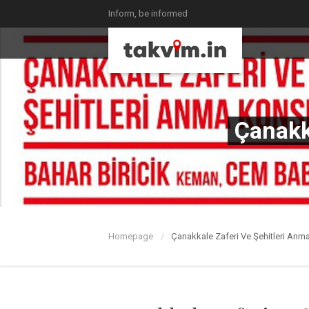
Inform, be informed
Çanakk
Homepage
Çanakkale Zaferi Ve Şehitleri Anm