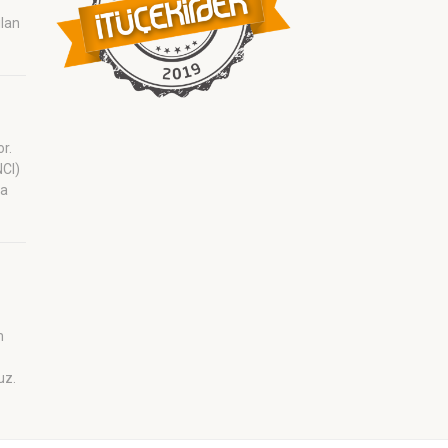
ilan
or.
NCI)
ra
m
uz.